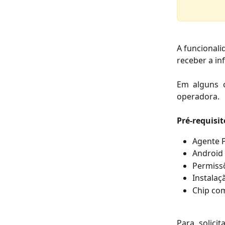
A funcional
receber a in
Em alguns c
operadora.
Pré-requisit
Agente P
Android 
Permiss
Instalaç
Chip com
Para solici