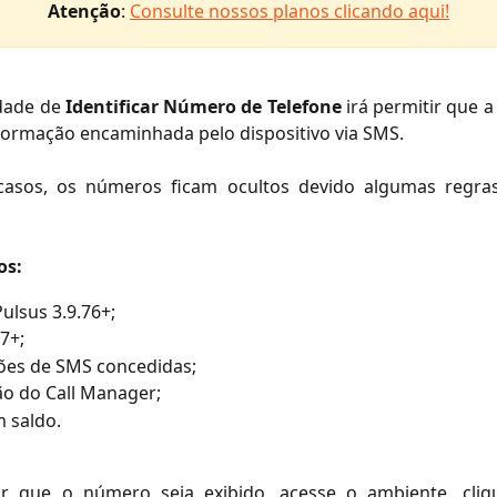
Atenção
: ​
Consulte nossos planos clicando aqui!
idade de
Identificar Número de Telefone
irá permitir que 
formação encaminhada pelo dispositivo via SMS.
asos, os números ficam ocultos devido algumas regra
os:
ulsus 3.9.76+;
7+;
ões de SMS concedidas;
ão do Call Manager;
 saldo.
tar que o número seja exibido, acesse o ambiente, cl