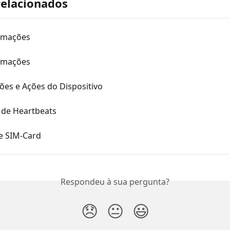
relacionados
rmações
rmações
ões e Ações do Dispositivo
 de Heartbeats
e SIM-Card
Respondeu à sua pergunta?
😞
😐
😃