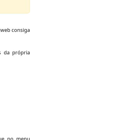
a web consiga
s da própria
ique no menu